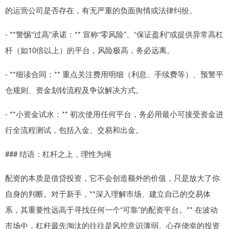
的运营公司是否存在，有无严重的负面舆情或法律纠纷。
- **警惕“过高”承诺：** 宣称“零风险”、“保证盈利”或提供异常高杠
杆（如10倍以上）的平台，风险极高，务必远离。
- **细读合同：** 重点关注费用明细（利息、手续费等）、预警平
仓规则、资金划转流程及争议解决方式。
- **小资金试水：** 初次使用任何平台，务必用最小可接受资金进
行全流程测试，包括入金、交易和出金。
### 结语：杠杆之上，理性为绳
配资的本质是借贷投资，它不会创造额外的价值，只是放大了你
自身的判断。对于新手，**深入理解市场、建立自己的交易体
系，其重要性远高于寻找任何一个“可靠”的配资平台。** 在波动
市场中，杠杆最先淘汰的往往是风控意识薄弱、心存侥幸的投资