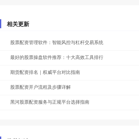
相关更新
股票配资管理软件：智能风控与杠杆交易系统
最好的股票操盘软件推荐：十大高效工具排行
期货配资排名｜权威平台对比指南
股票配资开户流程及步骤详解
黑河股票配资服务与正规平台选择指南