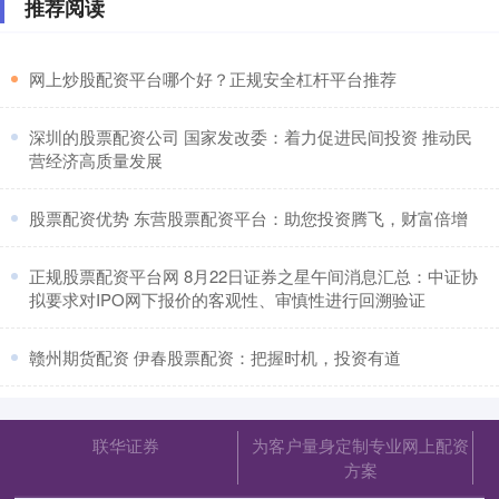
推荐阅读
​网上炒股配资平台哪个好？正规安全杠杆平台推荐
​深圳的股票配资公司 国家发改委：着力促进民间投资 推动民
营经济高质量发展
​股票配资优势 东营股票配资平台：助您投资腾飞，财富倍增
​正规股票配资平台网 8月22日证券之星午间消息汇总：中证协
拟要求对IPO网下报价的客观性、审慎性进行回溯验证
​赣州期货配资 伊春股票配资：把握时机，投资有道
联华证券
为客户量身定制专业网上配资
方案