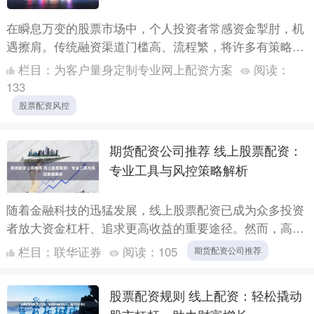
在瞬息万变的股票市场中，个人投资者常感资金掣肘，机
遇擦肩。传统融资渠道门槛高、流程繁，将许多有策略、
有眼光的投资者拒之门外。正是在这样的背景下，**线上
栏目：
为客户量身定制专业网上配资方案
阅读：
股票配资....
133
股票配资风控
期货配资公司推荐 线上股票配资：
专业工具与风控策略解析
随着金融科技的迅猛发展，线上股票配资已成为众多投资
者放大资金杠杆、追求更高收益的重要途径。然而，高收
益往往伴随着高风险，如何在利用专业工具的同时，构建
栏目：
联华证券
阅读：
105
期货配资公司推荐
严密的风控....
股票配资规则 线上配资：轻松撬动